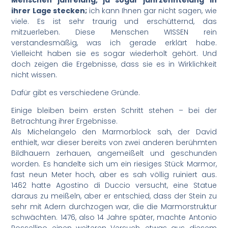
ihrer Lage stecken;
ich kann Ihnen gar nicht sagen, wie
viele. Es ist sehr traurig und erschütternd, das
mitzuerleben. Diese Menschen WISSEN rein
verstandesmäßig, was ich gerade erklärt habe.
Vielleicht haben sie es sogar wiederholt gehört. Und
doch zeigen die Ergebnisse, dass sie es in Wirklichkeit
nicht wissen.
Dafür gibt es verschiedene Gründe.
Einige bleiben beim ersten Schritt stehen – bei der
Betrachtung ihrer Ergebnisse.
Als Michelangelo den Marmorblock sah, der David
enthielt, war dieser bereits von zwei anderen berühmten
Bildhauern zerhauen, angemeißelt und geschunden
worden. Es handelte sich um ein riesiges Stück Marmor,
fast neun Meter hoch, aber es sah völlig ruiniert aus.
1462 hatte Agostino di Duccio versucht, eine Statue
daraus zu meißeln, aber er entschied, dass der Stein zu
sehr mit Adern durchzogen war, die die Marmorstruktur
schwächten. 1476, also 14 Jahre später, machte Antonio
Rossellino einen weiteren Versuch, etwas aus diesem