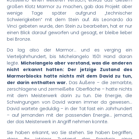
großen Klotz Marmor zu machen, gab das Projekt aber
wenige Tage später aufgrund „technischer
Schwierigkeiten“ mit dem Stein auf. Als Leonardo da
Vinci gebeten wurde, den Stein zu bearbeiten, hat er nur
einen Blick darauf geworfen und gesagt, er bleibe lieber
bei Bronze.
Da lag also der Marmor… und es verging ein
Vierteljahrhundert, bis Michelangelo 1501 Hand daran
legte.
Michelangelo aber verstand, was die anderen
nicht erkannt hatten: Der jetzige Zustand des
Marmorblocks hatte nichts mit dem David zu tun,
der darin enthalten war.
Das Äußere – die zernarbte,
zerschlagene und zermeißelte Oberfläche – hatte nichts
mit dem Meisterwerk darin zu tun. Die Energie, die
Schwingungen von David waren immer da gewesen…
David wartete geduldig – in der Tat fast ein Jahrhundert
– auf jemanden mit der passenden Energie… jemand,
der das Meisterwerk in Angriff nehmen konnte.
Sie haben erkannt, wo Sie stehen. Sie haben begriffen,
dass Ihr jetziger Zustand das Ergebnis einer