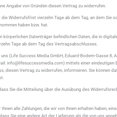
hne Angabe von Gründen diesen Vertrag zu widerrufen.
die Widerrufsfrist vierzehn Tage ab dem Tag, an dem Sie ode
 genommen haben bzw. hat.
m körperlichen Datenträger befindlichen Daten, die in digita
 vierzehn Tage ab dem Tag des Vertragsabschlusses.
uns (Life Success Media GmbH, Eduard-Bodem-Gasse 8, A - 6
l: info@lifesuccessmedia.com) mittels einer eindeutigen Erk
luss, diesen Vertrag zu widerrufen, informieren. Sie können 
t.
 dass Sie die Mitteilung über die Ausübung des Widerrufsrec
 Ihnen alle Zahlungen, die wir von Ihnen erhalten haben, ein
 dass Sie eine andere Art der Lieferung als die von uns ang