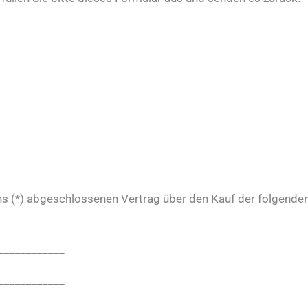
uns (*) abgeschlossenen Vertrag über den Kauf der folgenden
____________
____________