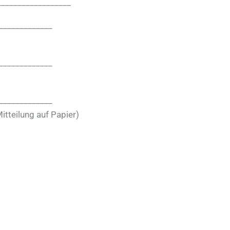
 __________________
_____________
_____________
_____________
itteilung auf Papier)