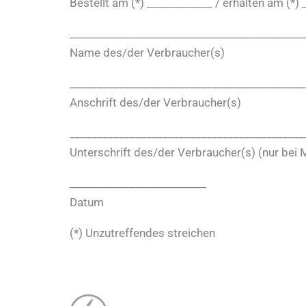
Bestellt am (*) ____________ / erhalten am (*)
___________________________________________
Name des/der Verbraucher(s)
___________________________________________
Anschrift des/der Verbraucher(s)
___________________________________________
Unterschrift des/der Verbraucher(s) (nur bei M
_________________________
Datum
(*) Unzutreffendes streichen