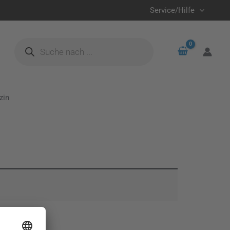
Service/Hilfe
Products
search
zin