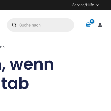
Service/Hilfe
Products
search
zin
n, wenn
stab