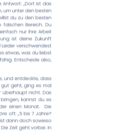
Antwort: „Dort ist das
en, um unter den besten
willst du zu den besten
m falschen Bereich. Du
infach nur ihre Arbeit
ung ist deine Zukunft
ht! Leider verschwendest
 es etwas, was du liebst
fähig. Entscheide also,
e, und entdeckte, dass
 gut geht, ging es mal
r überhaupt nicht. Das
 bringen, kannst du es
der einen Monat. Die
re oft: „5 bis 7 Jahre?
 bist dann doch sowieso
Die Zeit geht vorbei. In