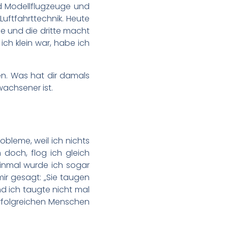
nd Modellflugzeuge und
uftfahrttechnik. Heute
ce und die dritte macht
ch klein war, habe ich
ren. Was hat dir damals
wachsener ist.
robleme, weil ich nichts
 doch, flog ich gleich
Einmal wurde ich sogar
mir gesagt: „Sie taugen
nd ich taugte nicht mal
erfolgreichen Menschen