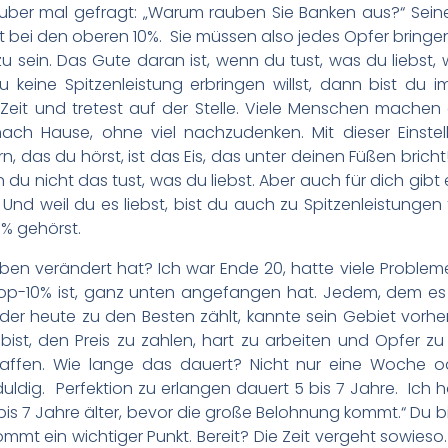
ber mal gefragt: „Warum rauben Sie Banken aus?“ Seine 
ist bei den oberen 10%. Sie müssen also jedes Opfer bring
u sein. Das Gute daran ist, wenn du tust, was du liebst, 
keine Spitzenleistung erbringen willst, dann bist du i
eit und tretest auf der Stelle. Viele Menschen machen e
h Hause, ohne viel nachzudenken. Mit dieser Einstell
rn, das du hörst, ist das Eis, das unter deinen Füßen bric
 du nicht das tust, was du liebst. Aber auch für dich gibt
 Und weil du es liebst, bist du auch zu Spitzenleistungen 
% gehörst.
ben verändert hat? Ich war Ende 20, hatte viele Problem
Top-10% ist, ganz unten angefangen hat. Jedem, dem es
 der heute zu den Besten zählt, kannte sein Gebiet vorhe
bist, den Preis zu zahlen, hart zu arbeiten und Opfer zu
ffen. Wie lange das dauert? Nicht nur eine Woche o
ldig. Perfektion zu erlangen dauert 5 bis 7 Jahre. Ich hö
5 bis 7 Jahre älter, bevor die große Belohnung kommt.“ Du
ommt ein wichtiger Punkt. Bereit? Die Zeit vergeht sowieso. 