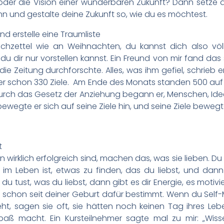
der die Vision einer wunderbaren Zukunft? Dann setze al
nn und gestalte deine Zukunft so, wie du es möchtest.
nd erstelle eine Traumliste
schzettel wie an Weihnachten, du kannst dich also völl
du dir nur vorstellen kannst. Ein Freund von mir fand das s
e Zeitung durchforschte. Alles, was ihm gefiel, schrieb er
r schon 330 Ziele. Am Ende des Monats standen 500 auf se
 Durch das Gesetz der Anziehung begann er, Menschen, Id
wegte er sich auf seine Ziele hin, und seine Ziele bewegte
t
wirklich erfolgreich sind, machen das, was sie lieben. Du 
g im Leben ist, etwas zu finden, das du liebst, und dan
u tust, was du liebst, dann gibt es dir Energie, es motivie
 schon seit deiner Geburt dafür bestimmt. Wenn du Self-M
eht, sagen sie oft, sie hätten noch keinen Tag ihres Leb
aß macht. Ein Kursteilnehmer sagte mal zu mir: „Wissen