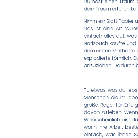
Du hast einen Traum o
dein Traum erfüllen ka
Nimm ein Blatt Papier u
Das ist eine Art Wun
einfach alles auf, was 
Notizbuch kaufte und di
dem ersten Mal hatte e
explodierte förmlich.
anzuziehen. Dadurch be
Tu etwas, was du liebs
Menschen, die im Leben 
große Regel für Erfol
davon zu leben. Wenn d
Wahrscheinlich bist du
worin ihre Arbeit best
einfach, was ihnen Sp