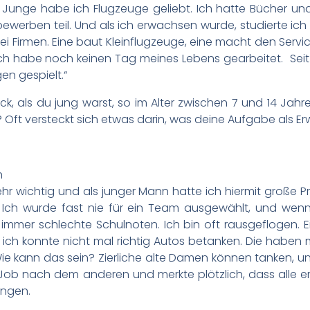
s Junge habe ich Flugzeuge geliebt. Ich hatte Bücher u
erben teil. Und als ich erwachsen wurde, studierte ich L
ei Firmen. Eine baut Kleinflugzeuge, eine macht den Servi
ch habe noch keinen Tag meines Lebens gearbeitet. Seit i
en gespielt.“
ck, als du jung warst, so im Alter zwischen 7 und 14 Jah
Oft versteckt sich etwas darin, was deine Aufgabe als Er
n
sehr wichtig und als junger Mann hatte ich hiermit große P
. Ich wurde fast nie für ein Team ausgewählt, und wenn
e immer schlechte Schulnoten. Ich bin oft rausgeflogen. 
 ich konnte nicht mal richtig Autos betanken. Die haben 
Wie kann das sein? Zierliche alte Damen können tanken, u
 Job nach dem anderen und merkte plötzlich, dass alle 
ingen.