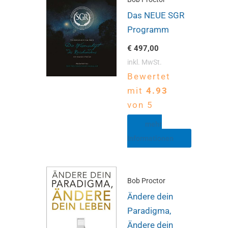
Das NEUE SGR
Programm
€
497,00
inkl. MwSt.
Bewertet
mit
4.93
von 5
mehr
Informationen
Bob Proctor
Ändere dein
Paradigma,
Ändere dein