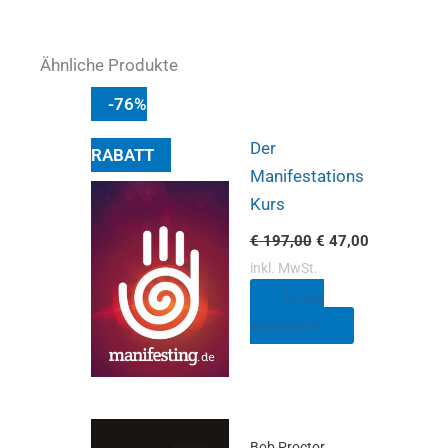
Ähnliche Produkte
Ursprünglicher
Aktueller
-76%
Preis
Preis
war:
ist:
€ 197,00
€ 47,00.
Der
RABATT
Manifestations
Kurs
€
197,00
€
47,00
inkl. MwSt.
In den
Warenkorb
Bob Proctor