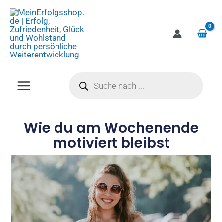
Zum
Inhalt
springen
Products
search
Wie du am Wochenende
motiviert bleibst