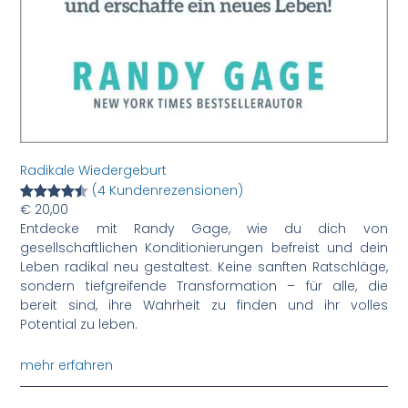
Radikale Wiedergeburt
(4 Kundenrezensionen)
€
20,00
Bewertet
4
Entdecke mit Randy Gage, wie du dich von
mit
4.50
gesellschaftlichen Konditionierungen befreist und dein
von 5,
Leben radikal neu gestaltest. Keine sanften Ratschläge,
basierend
sondern tiefgreifende Transformation – für alle, die
auf
bereit sind, ihre Wahrheit zu finden und ihr volles
Kundenbe
Potential zu leben.
wertungen
mehr erfahren