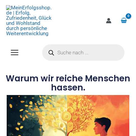
Zum
Inhalt
springen
Products
search
Warum wir reiche Menschen
hassen.