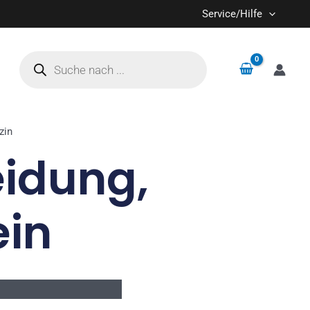
Service/Hilfe
Products
search
zin
eidung,
ein