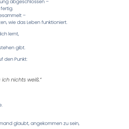
ldung abgeschlossen –
fertig.
gesammelt –
en, wie das Leben funktioniert.
ch lernt,
stehen gibt.
f den Punkt:
 ich nichts weiß.“
e.
emand glaubt, angekommen zu sein,