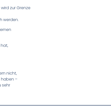
 wird zur Grenze
ch werden.
Lernen
 hat,
rn nicht,
bt haben –
u sehr