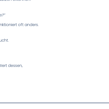
s?“
ktioniert oft anders.
ucht.
 Wert dessen,