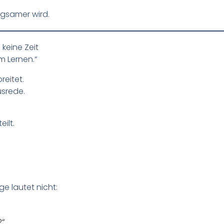
ngsamer wird.
 keine Zeit
m Lernen.“
reitet.
usrede.
eilt.
e lautet nicht:
?“