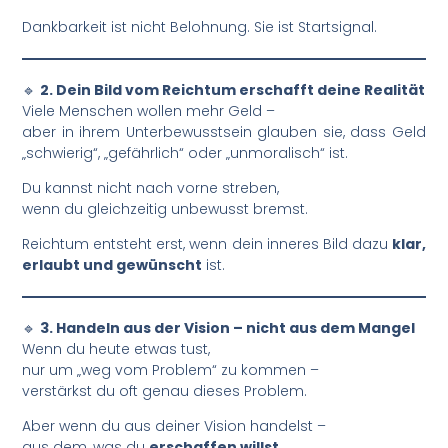
Dankbarkeit ist nicht Belohnung. Sie ist Startsignal.
🔹
2. Dein Bild vom Reichtum erschafft deine Realität
Viele Menschen wollen mehr Geld –
aber in ihrem Unterbewusstsein glauben sie, dass Geld
„schwierig“, „gefährlich“ oder „unmoralisch“ ist.
Du kannst nicht nach vorne streben,
wenn du gleichzeitig unbewusst bremst.
Reichtum entsteht erst, wenn dein inneres Bild dazu
klar,
erlaubt und gewünscht
ist.
🔹
3. Handeln aus der Vision – nicht aus dem Mangel
Wenn du heute etwas tust,
nur um „weg vom Problem“ zu kommen –
verstärkst du oft genau dieses Problem.
Aber wenn du aus deiner Vision handelst –
aus dem, was du
erschaffen willst
,