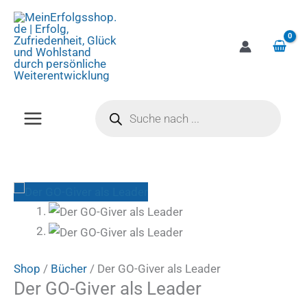
Zum
Der
Inhalt
GO-
springen
Giver
als
Leader
Products
Menge
search
Shop
/
Bücher
/ Der GO-Giver als Leader
Der GO-Giver als Leader