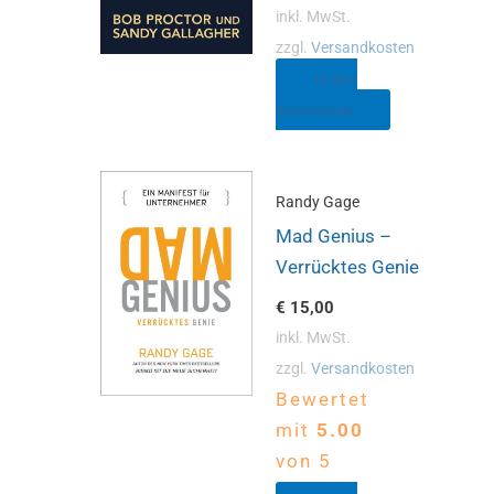
inkl. MwSt.
zzgl.
Versandkosten
In den
Warenkorb
Randy Gage
Mad Genius –
Verrücktes Genie
€
15,00
inkl. MwSt.
zzgl.
Versandkosten
Bewertet
mit
5.00
von 5