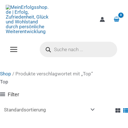
Zum
Inhalt
springen
Products
search
Shop
/ Produkte verschlagwortet mit „Top“
Top
Filter