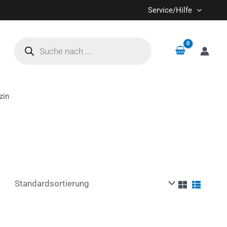
Service/Hilfe
Products
search
zin