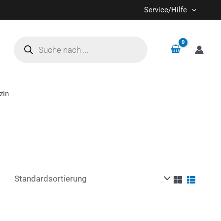
Service/Hilfe
Products
search
zin