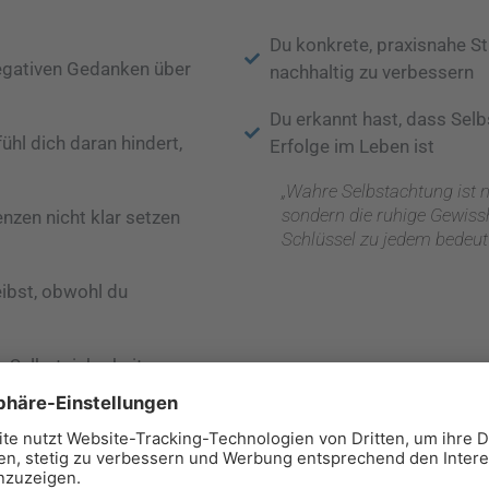
Du konkrete, praxisnahe St
egativen Gedanken über
nachhaltig zu verbessern
Du erkannt hast, dass Selb
hl dich daran hindert,
Erfolge im Leben ist
„Wahre Selbstachtung ist ni
sondern die ruhige Gewiss
enzen nicht klar setzen
Schlüssel zu jedem bedeutu
eibst, obwohl du
 Selbstsicherheit