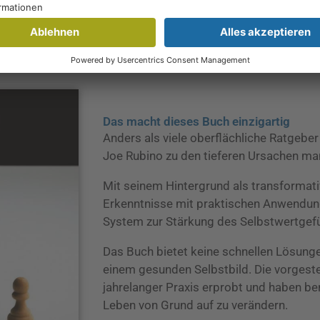
Das macht dieses Buch einzigartig
Anders als viele oberflächliche Ratgebe
Joe Rubino zu den tieferen Ursachen ma
Mit seinem Hintergrund als transformat
Erkenntnisse mit praktischen Anwendung
System zur Stärkung des Selbstwertgefü
Das Buch bietet keine schnellen Lösung
einem gesunden Selbstbild. Die vorgest
jahrelanger Praxis erprobt und haben be
Leben von Grund auf zu verändern.