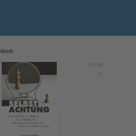
enkorb
€
15,00