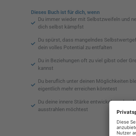
Dieses Buch ist für dich, wenn
Du immer wieder mit Selbstzweifeln und n
dich selbst kämpfst
Du spürst, dass mangelndes Selbstwertgefü
dein volles Potential zu entfalten
Du in Beziehungen oft zu viel gibst oder Gr
kannst
Du beruflich unter deinen Möglichkeiten bl
eigentlich mehr erreichen könntest
Du deine innere Stärke entwickeln und mehr
ausstrahlen möchtest