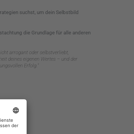
rategien suchst, um dein Selbstbild
stachtung die Grundlage für alle anderen
cht arrogant oder selbstverliebt,
heit deines eigenen Wertes – und der
ngsvollen Erfolg."