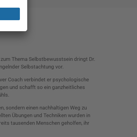
r zum Thema Selbstbewusstsein dringt Dr.
ngelnder Selbstachtung vor.
iver Coach verbindet er psychologische
en und schafft so ein ganzheitliches
hls.
en, sondern einen nachhaltigen Weg zu
ellten Übungen und Techniken wurden in
reits tausenden Menschen geholfen, ihr