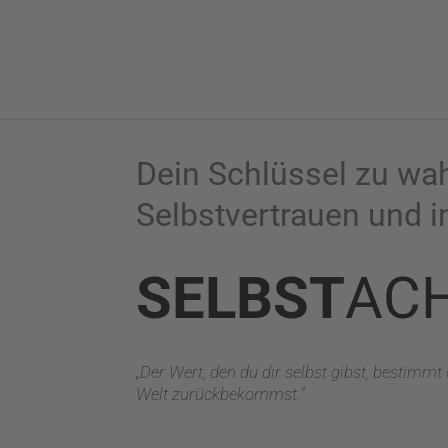
Zum
Inhalt
springen
Dein Schlüssel zu w
Selbstvertrauen und i
SELBST
AC
„Der Wert, den du dir selbst gibst, bestimmt
Welt zurückbekommst."